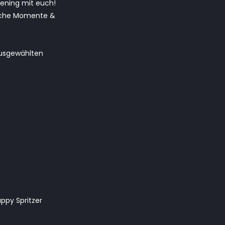
pening mit euch!
sliche Momente &
ausgewählten
appy Spritzer