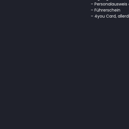
– Personalausweis 
– Führerschein
– 4you Card, aller