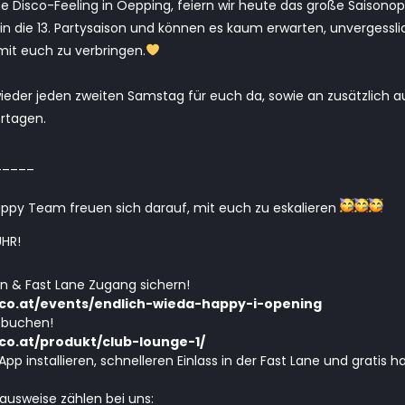
Disco-Feeling in Oepping, feiern wir heute das große Saisono
s in die 13. Partysaison und können es kaum erwarten, unverges
mit euch zu verbringen.
 wieder jeden zweiten Samstag für euch da, sowie an zusätzlich 
rtagen.
_____
py Team freuen sich darauf, mit euch zu eskalieren
HR!
n & Fast Lane Zugang sichern!
.co.at/events/endlich-wieda-happy-i-opening
e buchen!
co.at/produkt/club-lounge-1/
pp installieren, schnelleren Einlass in der Fast Lane und gratis h
ldausweise zählen bei uns: