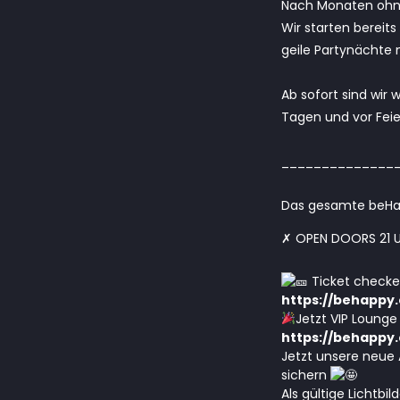
Nach Monaten ohne 
Wir starten bereit
geile Partynächte 
Ab sofort sind wir
Tagen und vor Feie
______________
Das gesamte beHap
✗ OPEN DOORS 21 U
Ticket checke
https://behappy
Jetzt VIP Loung
https://behappy.
Jetzt unsere neue A
sichern
Als gültige Lichtbi