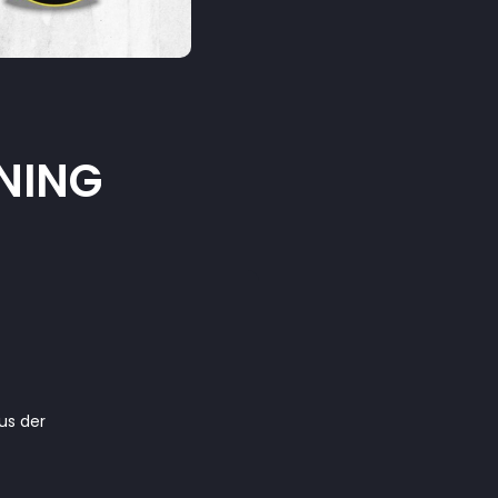
ENING
us der