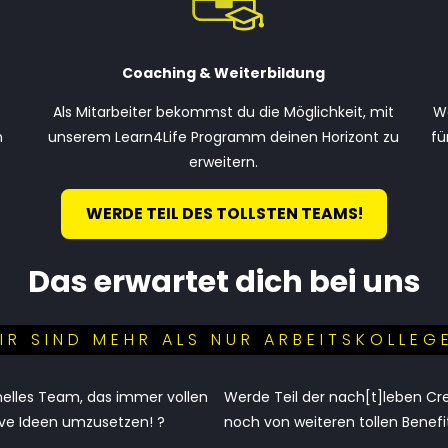
Coaching & Weiterbildung
Als Mitarbeiter bekommst du die Möglichkeit, mit
We
n
unserem Learn4Life Programm deinen Horizont zu
fü
erweitern.
WERDE TEIL DES TOLLSTEN TEAMS!
Das erwartet dich bei uns
IR SIND MEHR ALS NUR ARBEITSKOLLEG
nelles Team, das immer vollen
Werde Teil der nach[t]leben Cr
tive Ideen umzusetzen! ?
noch von weiteren tollen Benefit