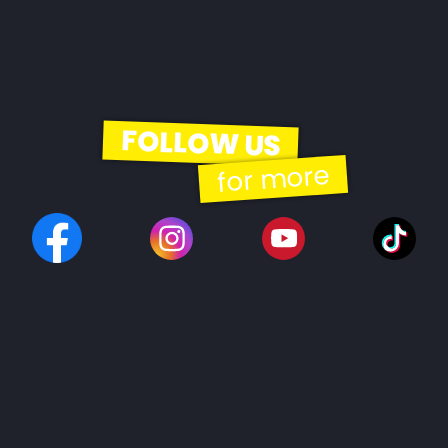
FOLLOW US
for more
© 2026 | EBH Gastro Betriebs GmbH