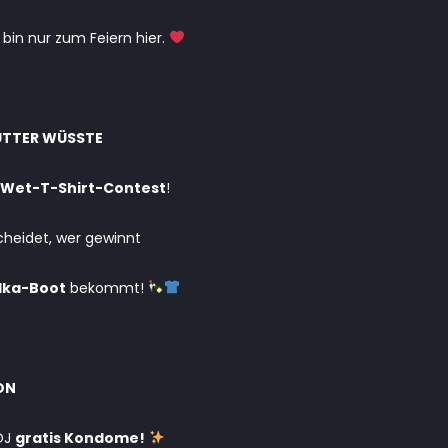
 bin nur zum Feiern hier.
UTTER WÜSSTE
Wet-T-Shirt-Contest
!
cheidet, wer gewinnt
dka-Boot
bekommt!
ON
 DJ
gratis Kondome!