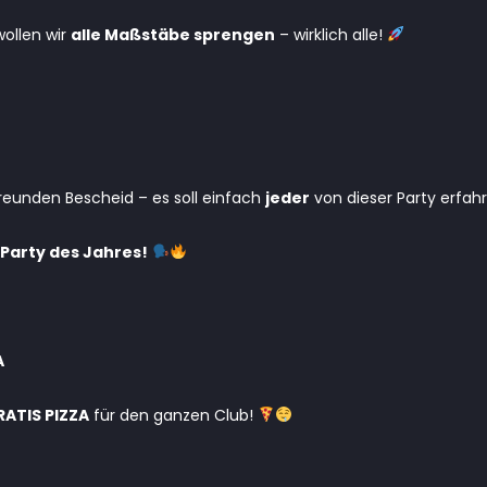
ollen wir
alle Maßstäbe sprengen
– wirklich alle!
reunden Bescheid – es soll einfach
jeder
von dieser Party erfah
Party des Jahres!
A
RATIS PIZZA
für den ganzen Club!