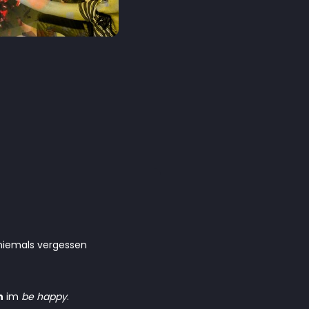
 niemals vergessen
n
im
be happy
.