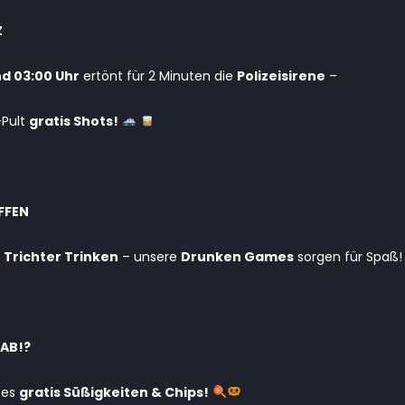
Z
d 03:00 Uhr
ertönt für 2 Minuten die
Polizeisirene
–
-Pult
gratis Shots!
FFEN
s
Trichter Trinken
– unsere
Drunken Games
sorgen für Spaß
 AB!?
 es
gratis Süßigkeiten & Chips!