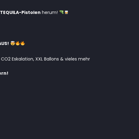
TEQUILA-Pistolen
herum!
AUS!
 CO2 Eskalation, XXL Ballons & vieles mehr
ern!