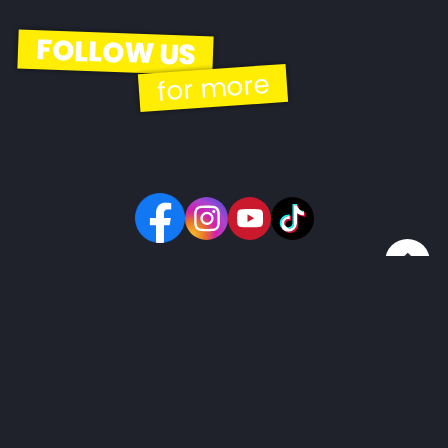
FOLLOW US
for more
© 2026 | EBH Gastro Betriebs GmbH
Kontakt
Impressum
GDPR
AGB
Widerrufsbelehrung