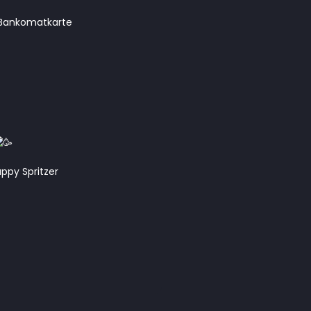
en Bankomatkarte
appy Spritzer