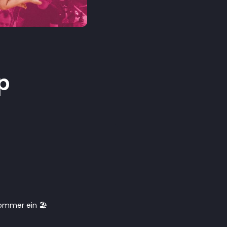
p
ommer ein 🏖