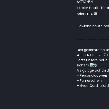
AKTIONEN:
» freier Eintritt f
oder ELBA
Gewinne heute bei
______________
Das gesamte beHap
✗ OPEN DOORS 21 U
Jetzt unsere neue A
sichern
Als gültige Lichtbi
– Personalausweis 
– Führerschein
– 4you Card, aller