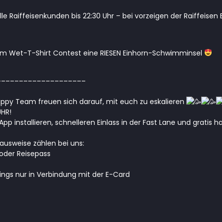
ür alle Raiffeisenkunden bis 22:30 Uhr – bei vorzeigen der Raiffeis
m Wet-T-Shirt Contest eine RIESEN Einhorn-Schwimminsel
____________________
py Team freuen sich darauf, mit euch zu eskalieren
HR!
pp installieren, schnelleren Einlass in der Fast Lane und gratis h
ldausweise zählen bei uns:
oder Reisepass
dings nur in Verbindung mit der E-Card