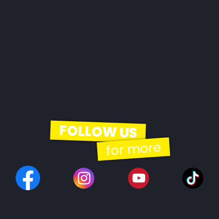
FOLLOW US
for more