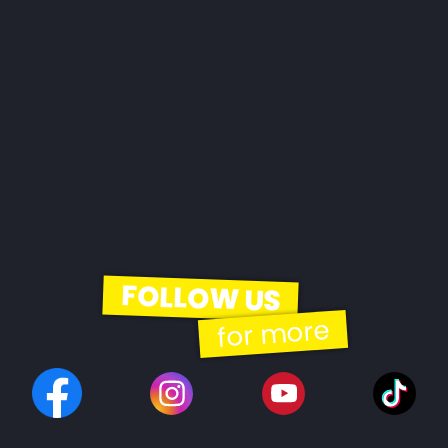
FOLLOW US
for more