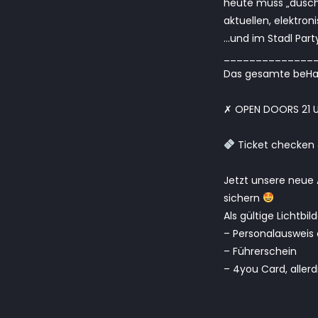
heute muss „dusche
aktuellen, elektro
…und im Stadl Part
______________
Das gesamte beHap
✗ OPEN DOORS 21 U
Ticket checken 
Jetzt unsere neue A
sichern
Als gültige Lichtbi
– Personalausweis 
– Führerschein
– 4you Card, aller