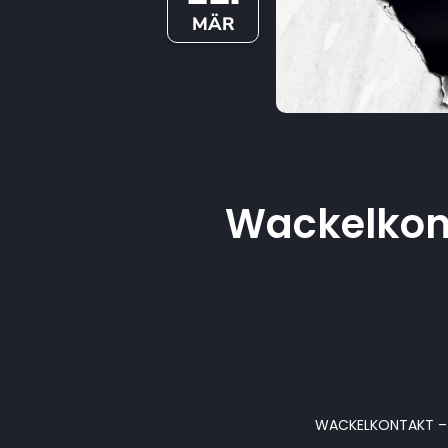
MÄR
Wackelkont
WACKELKONTAKT – h