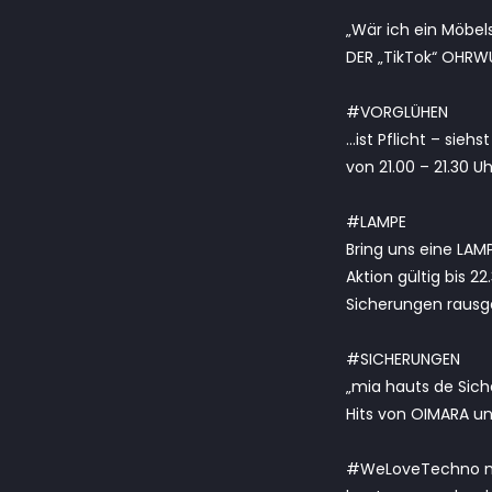
„Wär ich ein Möbels
DER „TikTok“ OHRW
#VORGLÜHEN
…ist Pflicht – sie
von 21.00 – 21.30 
#LAMPE
Bring uns eine LA
Aktion gültig bis 
Sicherungen raus
#SICHERUNGEN
„mia hauts de Sich
Hits von OIMARA un
#WeLoveTechno m