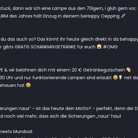
tück, dann wär ich eine Lampe aus den 70igern, i glüh gern vor, 
URM des Jahres hält Einzug in deinem beHappy Oepping
hst du das auch so? Das könnt ihr heute gleich direkt in da beha
Uhr gibts GRATIS SCHANKMIXGETRÄNKE für euch
#OMG
MPE & wir belohnen dich mit einem 20 € Getränkegutschein
22.30 Uhr und nur funktionierende Lampen sind erlaubt
net da
gehauen hat
erungen naus“ – ist das heute dein Motto? – perfekt, denn der DJ
d noch viel mehr, dass eich die Sicherungen „naus“ haut
eets Mundoat