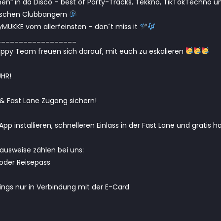
n“ in da Disco – best of Party-Tracks, Tekkno, TikTokTechno 
nischen Clubbangern
yMUKKE vom allerfeinsten – don´t miss it
__________________
py Team freuen sich darauf, mit euch zu eskalieren
HR!
& Fast Lane Zugang sichern!
pp installieren, schnelleren Einlass in der Fast Lane und gratis h
ldausweise zählen bei uns:
oder Reisepass
dings nur in Verbindung mit der E-Card