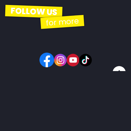
FOLLOW US
for more
© 2026 | EBH Gastro Betriebs GmbH
Kontakt
Impressum
GDPR
AGB
Widerrufsbelehrung
made by