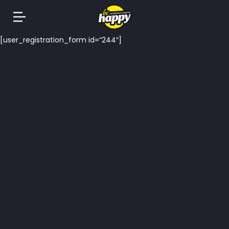
Springe
[user_registration_form id=“244″]
zum
Inhalt