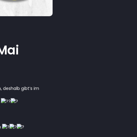
Mai
 deshalb gibt’s im
!
n