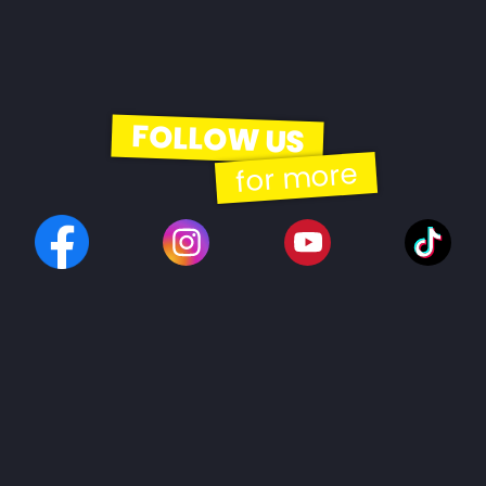
FOLLOW US
for more
© 2026 | EBH Gastro Betriebs GmbH
Kontakt
Impressum
GDPR
AGB
Widerrufsbelehrung