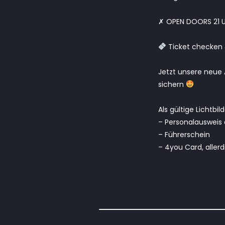
✗ OPEN DOORS 21 U
Ticket checken 
Jetzt unsere neue A
sichern
Als gültige Lichtbi
– Personalausweis 
– Führerschein
– 4you Card, aller