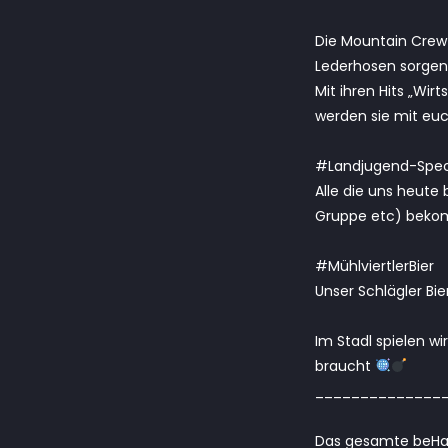
Die Mountain Crew 
Lederhosen sorgen
Mit ihren Hits „Wir
werden sie mit euc
#Landjugend-Spec
Alle die uns heute
Gruppe etc) bekomm
#MühlviertlerBier
Unser Schlägler Bi
Im Stadl spielen w
braucht
______________
Das gesamte beHap