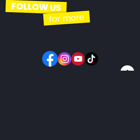
FOLLOW US
for more
© 2026 | EBH Gastro Betriebs GmbH
Kontakt
Impressum
GDPR
AGB
Widerrufsbelehrung
made by