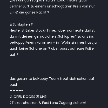
„Des dringan sogoa mia am Lond“ heute gibts
Berliner Luft zu einem unschlagbaren Preis von nur
3,- € die ganze Nacht.?️
#Schlapfen ?
Heute ist Birkenstock-Time… aber nur heute darfst
du mit deinen gemütlichen „Schlapfen“ zu uns ins
beHappy Feiern kommen – im Wohnzimmer hast ja
auch keine Schuhe an ? aber passt auf eure Füße
auf ?
das gesamte beHappy Team freut sich schon auf
euch
————-
✗ OPEN DOORS 21 UHR!
?Ticket checken & Fast Lane Zugang sichern!