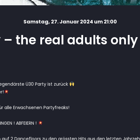
Samstag
, 27. Januar 2024 um 21:00
– the real adults only 
egendärste Ü30 Party ist zurück
r!
ür alle Erwachsenen Partyfreaks!
NGEN ! ABFEIERN !
h auf 2 Dancefloors zu den grössten Hits aus den letzten Jahrzeh