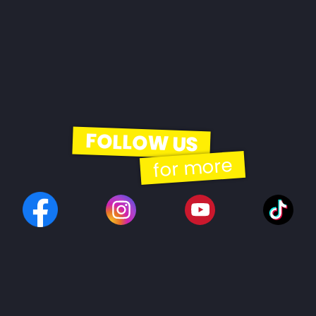
FOLLOW US
for more