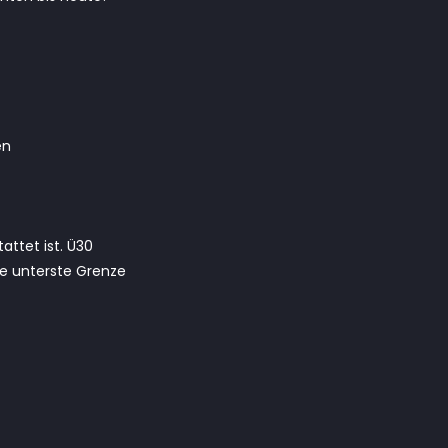
en
ttet ist. Ü30
ie unterste Grenze