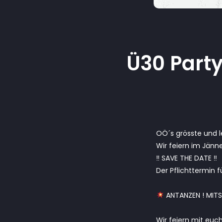
Ü30 Party 
OÖ´s grösste und l
Wir feiern im Jänne
‼ SAVE THE DATE ‼
Der Pflichttermin f
ANTANZEN ! MITSI
Wir feiern mit euc