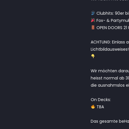
Clubhits: 90er b
Fox- & Partymuk
OPEN DOORS 21 
ACHTUNG: Einlass 
Lichtbildausweises!
Wir möchten darauf
heisst normal ab 3
die ausnahmslos e
On Decks:
TBA
Das gesamte beHap