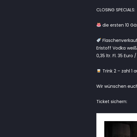
CLOSING SPECIALS:
die ersten 10 Gä
Flaschenverkau
Eristoff Vodka weiß
0,35 ltr. Fl. 35 Euro /
Trink 2 – zahl 1
Wir wünschen euch
Ticket sichern: