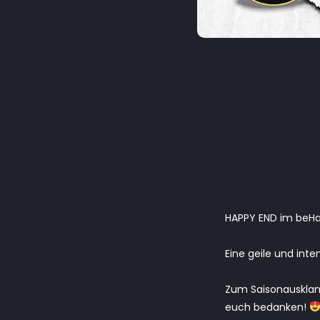
HAPPY END im beH
Eine geile und int
Zum Saisonausklang
euch bedanken!