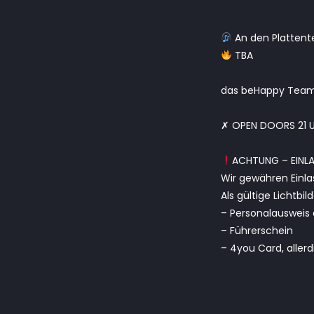
An den Plattente
TBA
das beHappy Team f
✗ OPEN DOORS 21 U
ACHTUNG – EINLA
Wir gewähren Einl
Als gültige Lichtbi
– Personalausweis 
– Führerschein
– 4you Card, aller